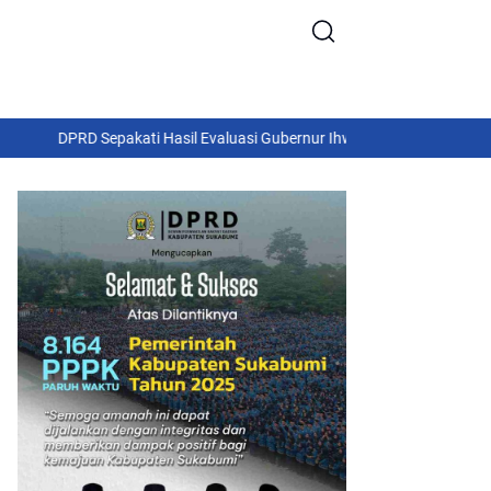
PRD Sepakati Hasil Evaluasi Gubernur Ihwal Raperda Pertanggungjaw