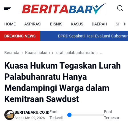
HOME
ASPIRASI
BISNIS
KASUS
DAERAH
SPORT
BREAKING NEWS
DPRD Sepakati Hasil Evaluasi Gubernur Ihw
Beranda
Kuasa hukum
lurah palabuahanratu
pendampingan
Kuasa Hukum Tegaskan Lurah
Palabuhanratu Hanya
Mendampingi Warga dalam
Kemitraan Sawdust
Font
Font
BERITABARU.CO.ID
Terkecil
Terbesar
Sabtu, Mei 09, 2026