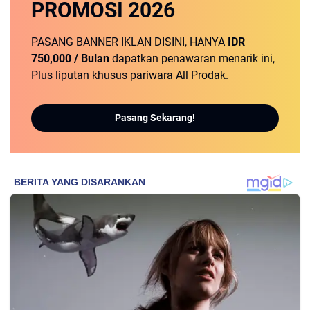
PROMOSI
2026
PASANG BANNER IKLAN DISINI, HANYA
IDR
750,000 / Bulan
dapatkan penawaran menarik ini,
Plus liputan khusus pariwara All Prodak.
Pasang Sekarang!