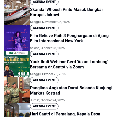
AGENDA EVENT
Skandal Whoosh Pintu Masuk Bongkar
Korupsi Jokowi
Minggu, November 02, 2025
AGENDA EVENT
Film Believe Raih 3 Penghargaan di Ajang
Film Internasional New York
Selasa, Oktober 28, 2025
AGENDA EVENT
Yuuk Ikuti Webinar Gerd 'Asam Lambung'
Bersama dr.Sentot via Zoom
Minggu, Oktober 26, 2025
AGENDA EVENT
Panglima Angkatan Darat Belanda Kunjungi
Markas Kostrad
Jumat, Oktober 24, 2025
AGENDA EVENT
Hari Santri di Pemalang, Kepala Desa