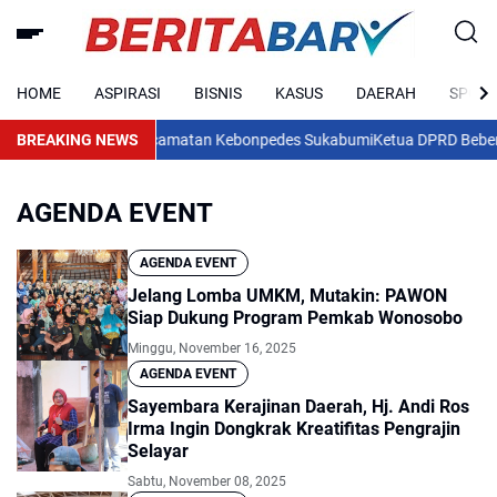
HOME
ASPIRASI
BISNIS
KASUS
DAERAH
SPORT
n Peternakan di Kecamatan Kebonpedes Sukabumi
BREAKING NEWS
Ketua DPRD Beberkan Po
AGENDA EVENT
AGENDA EVENT
Jelang Lomba UMKM, Mutakin: PAWON
Siap Dukung Program Pemkab Wonosobo
Minggu, November 16, 2025
AGENDA EVENT
Sayembara Kerajinan Daerah, Hj. Andi Ros
Irma Ingin Dongkrak Kreatifitas Pengrajin
Selayar
Sabtu, November 08, 2025